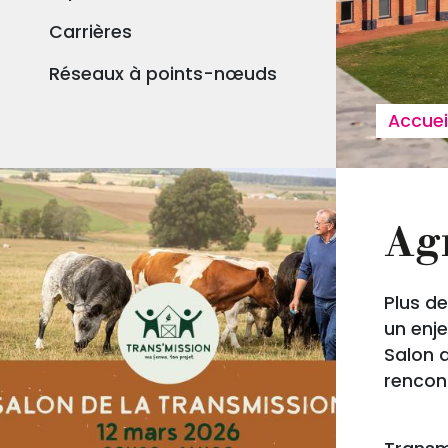
Carrières
Réseaux à points-nœuds
Fil
Accuei
Agr
Plus de
un enje
Salon 
rencont