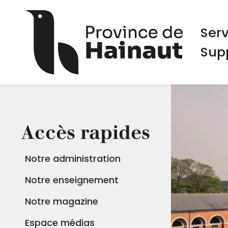
Aller au contenu principal
Panneau de gestion des cookies
Navi
Ser
Sup
Accès rapides
Notre administration
Notre enseignement
Notre magazine
Espace médias