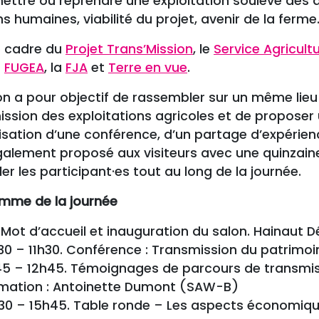
ttre ou reprendre une exploitation soulève des qu
ns humaines, viabilité du projet, avenir de la ferme
e cadre du
Projet Trans’Mission
, le
Service Agricul
a
FUGEA
, la
FJA
et
Terre en vue
.
n a pour objectif de rassembler sur un même lieu 
ssion des exploitations agricoles et de proposer u
nisation d’une conférence, d’un partage d’expérie
galement proposé aux visiteurs avec une quinzain
ler les participant·es tout au long de la journée.
mme de la journée
 Mot d’accueil et inauguration du salon. Hainaut
30 – 11h30. Conférence : Transmission du patrimoi
45 – 12h45. Témoignages de parcours de transmi
mation : Antoinette Dumont (SAW-B)
30 – 15h45. Table ronde – Les aspects économiqu