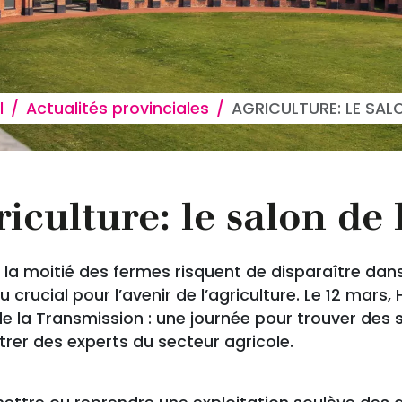
 d'Ariane
l
Actualités provinciales
AGRICULTURE: LE SAL
iculture: le salon de
 la moitié des fermes risquent de disparaître dans
u crucial pour l’avenir de l’agriculture. Le 12 ma
de la Transmission : une journée pour trouver des
rer des experts du secteur agricole.