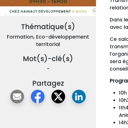
Transme
relatio
Dans l
Thématique(s)
avec l
Formation, Eco-développement
Ce salo
territorial
transmi
l’orga
Mot(s)-clé(s)
sera é
-
conseil
Progra
Partagez
10h
10h
11h
Ani
14h