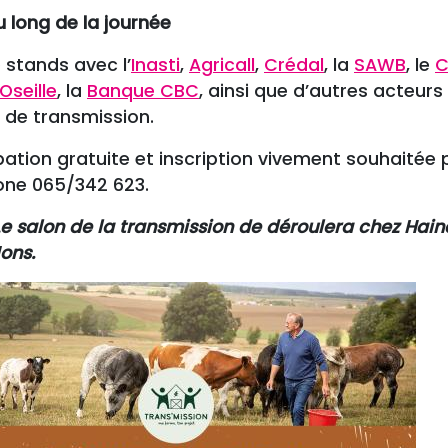
 long de la journée
 stands avec l’
Inasti
,
Agricall
,
Crédal
, la
SAWB
, le
C
’Oseille
, la
Banque CBC
, ainsi que d’autres acte
 de transmission.
pation gratuite et inscription vivement souhaitée
one 065/342 623.
 Le salon de la transmission de déroulera chez Hai
ons.