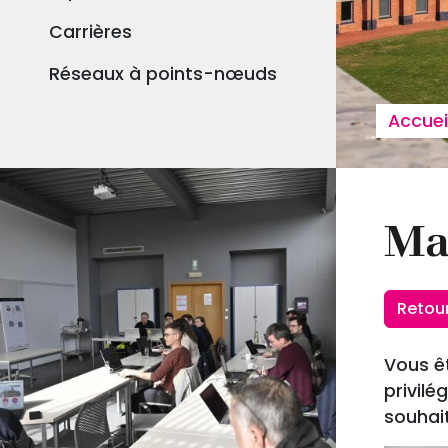
Carrières
Réseaux à points-nœuds
Fil
Accuei
Ma
Retou
Vous ê
privilé
souhai