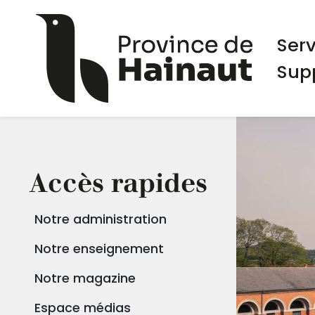
Aller au contenu principal
Panneau de gestion des cookies
Navi
Ser
Sup
Accès rapides
Notre administration
Notre enseignement
Notre magazine
Espace médias