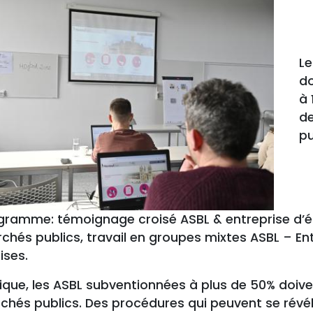
Le
d
à 
d
pu
gramme: témoignage croisé ASBL & entreprise d’é
rchés publics, travail en groupes mixtes ASBL – E
ises.
gique, les ASBL subventionnées à plus de 50% doiv
chés publics. Des procédures qui peuvent se révé