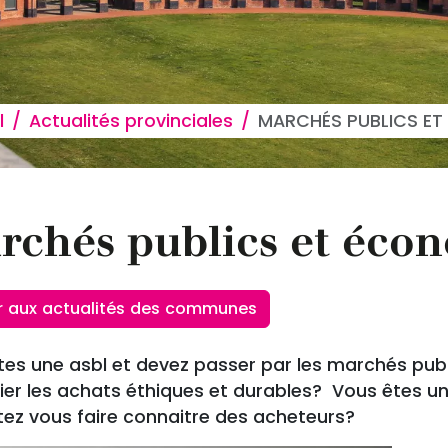
 d'Ariane
l
Actualités provinciales
MARCHÉS PUBLICS ET
rchés publics et écon
r aux actualités des communes
tes une asbl et devez passer par les marchés publ
gier les achats éthiques et durables? Vous êtes u
tez vous faire connaitre des acheteurs?