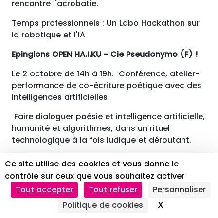
rencontre l'acrobatie.
Temps professionnels : Un Labo Hackathon sur
la robotique et l'IA
Epinglons OPEN HA.I.KU - Cie Pseudonymo (F) !
Le 2 octobre de 14h à 19h. Conférence, atelier-
performance de co-écriture poétique avec des
intelligences artificielles
Faire dialoguer poésie et intelligence artificielle,
humanité et algorithmes, dans un rituel
technologique à la fois ludique et déroutant.
Open HA.I.KU est un atelier-performance qui
Ce site utilise des cookies et vous donne le
transforme un atelier d'écriture en une
contrôle sur ceux que vous souhaitez activer
expérience scénique immersive. Ce projet
Tout accepter
Tout refuser
Personnaliser
convie le public à une co-création poétique où
X
Masquer le 
Politique de cookies
dialoguent humains et intelligences artificielles.
Les récits qui en émergent, qu'ils soient