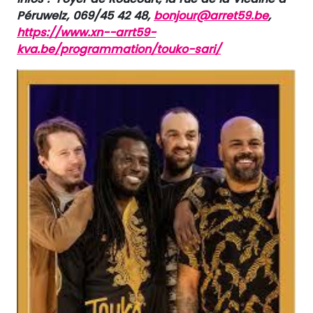
Péruwelz, 069/45 42 48,
bonjour@arret59.be
,
https://www.xn--arrt59-
kva.be/programmation/touko-sari/