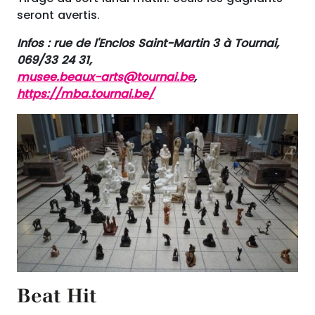
seront avertis.
Infos : rue de l'Enclos Saint-Martin 3 à Tournai,
069/33 24 31,
musee.beaux-arts@tournai.be
,
https://mba.tournai.be/
Beat Hit