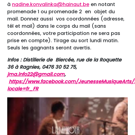
à
nadine.konvalinka@hainaut.be
en notant
promenade 1 ou promenade 2 en objet du
mail. Donnez aussi vos coordonnées (adresse,
tél et mail) dans le corps du mail (sans
coordonnées, votre participation ne sera pas
prise en compte). Tirage au sort lundi matin.
Seuls les gagnants seront avertis.
Infos : Distillerie de Biercée, rue de la Roquette
36 à Ragnies, 0476 30 52 75,
jma.info22@gmail.com
,
https://www.facebook.com/JeunesseMusiqueArts/
locale=fr_FR