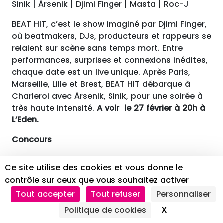
Sinik | Ärsenik | Djimi Finger | Masta | Roc-J
BEAT HIT, c’est le show imaginé par Djimi Finger,
où beatmakers, DJs, producteurs et rappeurs se
relaient sur scène sans temps mort. Entre
performances, surprises et connexions inédites,
chaque date est un live unique. Après Paris,
Marseille, Lille et Brest, BEAT HIT débarque à
Charleroi avec Ärsenik, Sinik, pour une soirée à
très haute intensité.
A voir le 27 février à 20h à
L’Eden.
Concours
L’Eden vous offre 2 x 2 entrées. Pour en obtenir
Ce site utilise des cookies et vous donne le
deux, envoyez un mail
contrôle sur ceux que vous souhaitez activer
à
nadine.konvalinka@hainaut.be
en notant
Tout accepter
Tout refuser
Personnaliser
uniquement Eden Beat en objet du mail.
Donnez aussi vos coordonnées (adresse, tél et
X
Masquer le 
Politique de cookies
mail) dans le corps du mail (sans coordonnées,