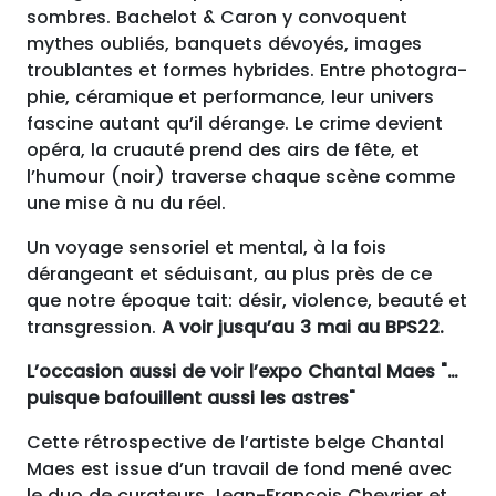
sombres. Bachelot & Caron y convoquent
mythes oubliés, banquets dévoyés, images
troublantes et formes hybrides. Entre pho­togra­
phie, céramique et performance, leur univers
fascine autant qu’il dérange. Le crime devient
opéra, la cruauté prend des airs de fête, et
l’humour (noir) traverse chaque scène comme
une mise à nu du réel.
Un voyage sensoriel et mental, à la fois
dérangeant et séduisant, au plus près de ce
que notre époque tait: désir, violence, beauté et
transgression.
A voir jusqu’au 3 mai au BPS22.
L’occasion aussi de voir l’expo Chantal Maes "…
puisque bafouillent aussi les astres"
Cette rétro­spec­tive de l’artiste belge Chantal
Maes est issue d’un travail de fond mené avec
le duo de curateurs Jean-François Chevrier et