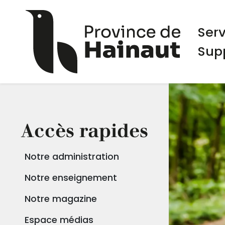
Aller au contenu principal
Panneau de gestion des cookies
Navi
Ser
Sup
Accès rapides
Notre administration
Notre enseignement
Notre magazine
Espace médias