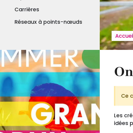
Carrières
Réseaux à points-nœuds
Fil
Accuei
On
Ce c
Les cr
idées p