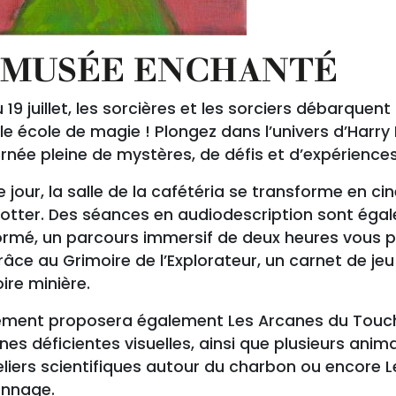
 MUSÉE ENCHANTÉ
u 19 juillet, les sorcières et les sorciers débarqu
le école de magie ! Plongez dans l’univers d’Harry 
urnée pleine de mystères, de défis et d’expérienc
jour, la salle de la cafétéria se transforme en ci
Potter. Des séances en audiodescription sont ég
ormé, un parcours immersif de deux heures vous 
râce au Grimoire de l’Explorateur, un carnet de je
oire minière.
ement proposera également Les Arcanes du Toucher
es déficientes visuelles, ainsi que plusieurs anim
liers scientifiques autour du charbon ou encore Le
nnage.