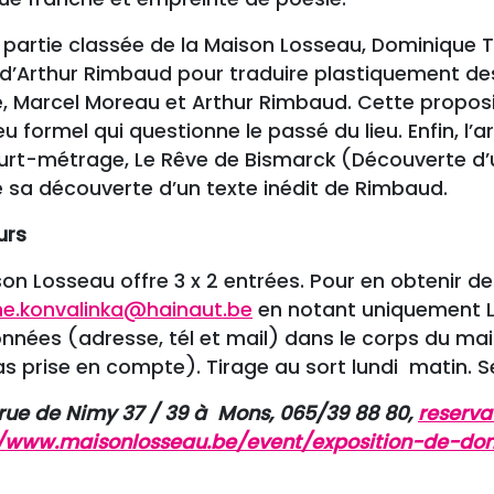
 partie classée de la Maison Losseau, Dominique Th
 d’Arthur Rimbaud pour traduire plastiquement des
e, Marcel Moreau et Arthur Rimbaud. Cette propos
eu formel qui questionne le passé du lieu. Enfin, l’ar
urt-métrage, Le Rêve de Bismarck (Découverte d’u
e sa découverte d’un texte inédit de Rimbaud.
urs
on Losseau offre 3 x 2 entrées. Pour en obtenir d
ne.konvalinka@hainaut.be
en notant uniquement Lo
nnées (adresse, tél et mail) dans le corps du mai
s prise en compte). Tirage au sort lundi matin. S
 rue de Nimy 37 / 39 à Mons, 065/39 88 80,
reserv
//www.maisonlosseau.be/event/exposition-de-dom