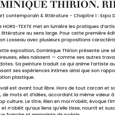
MINIQUE THIRION. RIE
rt contemporain & littérature - Chapitre 1 : Expo 
e HORS-TEXTE met en lumière les pratiques d’artis
 littérature au sens large. Pour cette première édi
on Losseau avec plusieurs propositions caractéris
tte exposition, Dominique Thirion présente une sé
éreuses, elles naissent — comme ses autres travau
otes. Sa peinture traduit ce qui anime l’artiste au
sant ses expériences intimes ainsi que son rappor
ation plastique.
vail est avant tout libre. Hors de tout carcan et sa
, de mots et d’idées, accordant la même valeur à
op culture. Le titre, Rien en moi n’obéit, évoque l’
t n’obéit qu’aux liens qu’elle tisse, nourrit et s
que franche et empreinte de poésie.