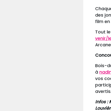
Chaque
des jon
film en
Tout l
venir/
Arcanes
Conco
Bois-du
à
nadi
vos co
partici
avertis
Infos 
Louvièr