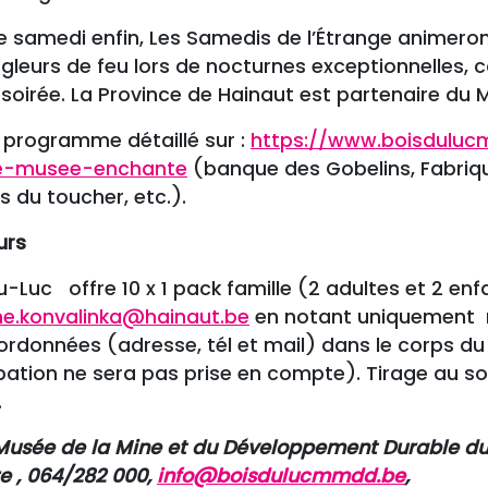
 samedi enfin, Les Samedis de l’Étrange animeron
gleurs de feu lors de nocturnes exceptionnelles, 
 soirée. La Province de Hainaut est partenaire du 
e programme détaillé sur :
https://www.boisduluc
le-musee-enchante
(banque des Gobelins, Fabrique 
 du toucher, etc.).
urs
-Luc offre 10 x 1 pack famille (2 adultes et 2 enf
ne.konvalinka@hainaut.be
en notant uniquement 
ordonnées (adresse, tél et mail) dans le corps d
pation ne sera pas prise en compte). Tirage au so
.
: Musée de la Mine et du Développement Durable du
e , 064/282 000,
info@boisdulucmmdd.be
,