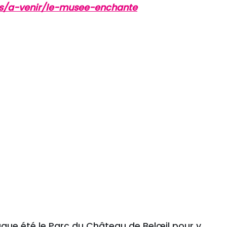
s/a-venir/le-musee-enchante
haque été le Parc du Château de Belœil pour y