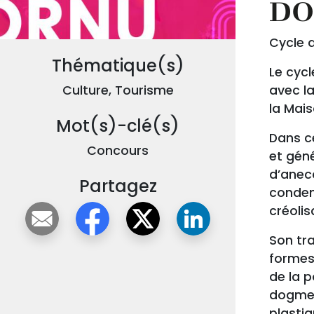
DO
Cycle a
Thématique(s)
Le cycl
Culture, Tourisme
avec la
la Mais
Mot(s)-clé(s)
Dans ce
Concours
et gén
d’anecd
Partagez
conden
créolis
Son tra
formes
de la p
dogme e
plasti