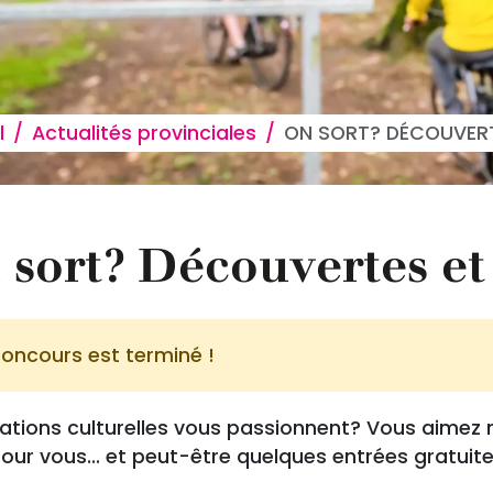
 d'Ariane
l
Actualités provinciales
ON SORT? DÉCOUVER
 sort? Découvertes et
oncours est terminé !
éations culturelles vous passionnent? Vous aime
our vous... et peut-être quelques entrées gratuit