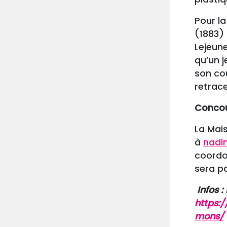
Pour la
(1883)
Lejeun
qu’un j
son co
retrac
Conco
La Mais
à
nadi
coordo
sera pa
Infos :
https:
mons/