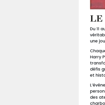
LE
Du 11 a
véritab
une jo
Chaque 
Harry 
transf
défis g
et hist
L’évén
personn
des ate
charbo