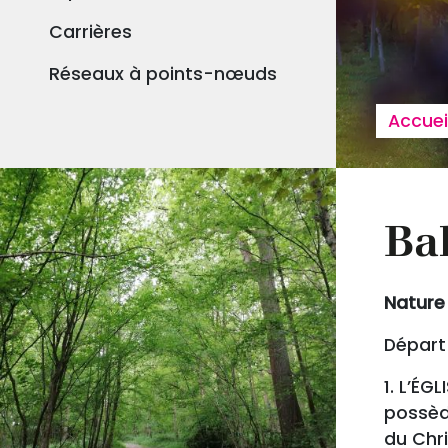
Carrières
Réseaux à points-nœuds
Fil
Accuei
Ba
Nature
Départ 
1. L’ÉG
possède
du Chri