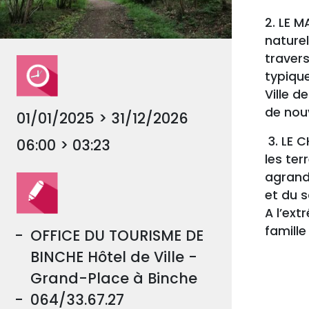
2. LE 
naturel
travers
typique
Ville d
de nouv
01/01/2025 > 31/12/2026
3. LE 
06:00 > 03:23
les ter
agrandi
et du s
A l’ext
famill
OFFICE DU TOURISME DE
BINCHE Hôtel de Ville -
Grand-Place à Binche
064/33.67.27