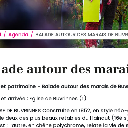
 d'Ariane
l
Agenda
BALADE AUTOUR DES MARAIS DE BUVR
lade autour des mara
 et patrimoine - Balade autour des marais de Buvr
et arrivée : Eglise de Buvrinnes (1)
LISE DE BUVRINNES Construite en 1852, en style néo-g
 deux des plus beaux retables du Hainaut (16è s).
st ; l’autre, en chêne polychrome, relate la vie de s