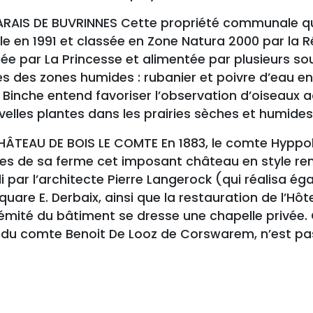
MARAIS DE BUVRINNES Cette propriété communale qu
le en 1991 et classée en Zone Natura 2000 par la 
ée par La Princesse et alimentée par plusieurs sou
s des zones humides : rubanier et poivre d’eau en
e Binche entend favoriser l’observation d’oiseaux
elles plantes dans les prairies sèches et humides
CHÂTEAU DE BOIS LE COMTE En 1883, le comte Hyppol
res de sa ferme cet imposant château en style ren
 par l’architecte Pierre Langerock (qui réalisa ég
quare E. Derbaix, ainsi que la restauration de l’Hôte
rémité du bâtiment se dresse une chapelle privée. 
e du comte Benoit De Looz de Corswarem, n’est pas