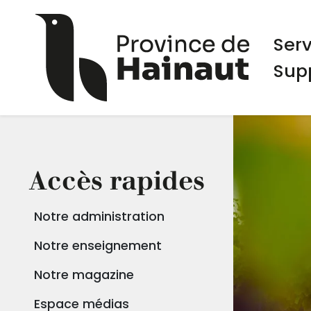
Aller au contenu principal
Panneau de gestion des cookies
Navi
Ser
Sup
Accès rapides
Notre administration
Notre enseignement
Notre magazine
Espace médias