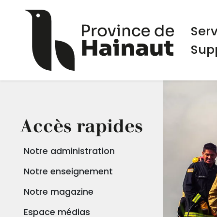
Aller au contenu principal
Panneau de gestion des cookies
Navi
Ser
Sup
Accès rapides
Notre administration
Notre enseignement
Notre magazine
Espace médias