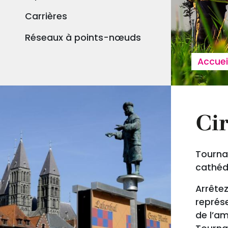
Carrières
Réseaux à points-nœuds
Fil
Accuei
Ci
Tournai
cathéd
Arrêtez
représe
de l’am