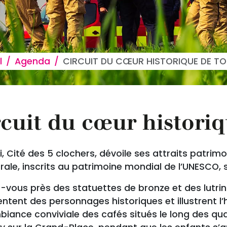
 d'Ariane
l
Agenda
CIRCUIT DU CŒUR HISTORIQUE DE TO
rcuit du cœur histori
, Cité des 5 clochers, dévoile ses attraits patrimo
rale, inscrits au patrimoine mondial de l’UNESCO,
-vous près des statuettes de bronze et des lutrin
ntent des personnages historiques et illustrent l’his
biance conviviale des cafés situés le long des qua