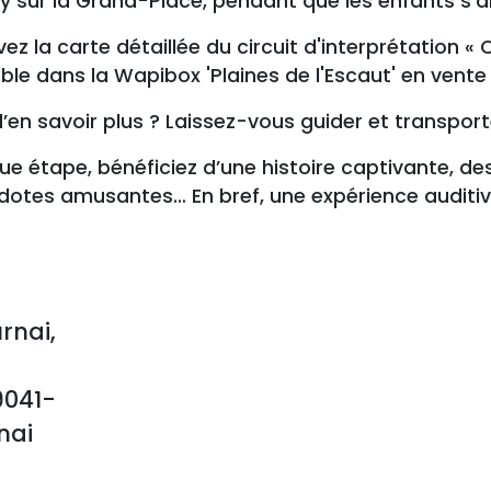
y sur la Grand-Place, pendant que les enfants s’a
ez la carte détaillée du circuit d'interprétation « 
ble dans la Wapibox 'Plaines de l'Escaut' en vent
’en savoir plus ? Laissez-vous guider et transpor
e étape, bénéficiez d’une histoire captivante, de
dotes amusantes… En bref, une expérience auditi
rnai,
9041-
nai