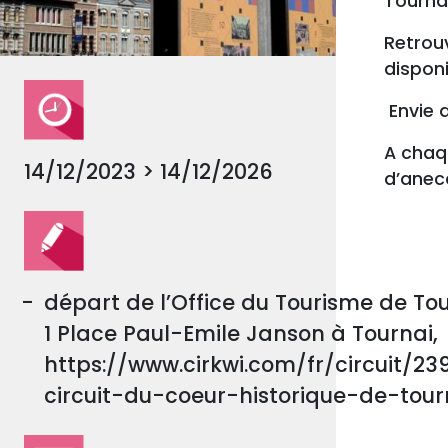
Tourna
Retrouv
disponi
Envie d
A chaqu
14/12/2023 > 14/12/2026
d’anec
départ de l’Office du Tourisme de Tou
1 Place Paul-Emile Janson à Tournai,
https://www.cirkwi.com/fr/circuit/23
circuit-du-coeur-historique-de-tour