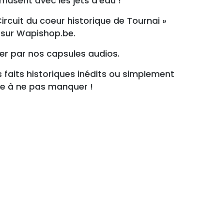
musent avec les jets d’eau !
Circuit du coeur historique de Tournai »
e sur Wapishop.be.
ter par nos capsules audios.
s faits historiques inédits ou simplement
ve à ne pas manquer !