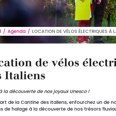
 d'Ariane
l
Agenda
LOCATION DE VÉLOS ÉLECTRIQUES À L
ation de vélos électr
 Italiens
à la découverte de nos joyaux Unesco !
rt de la Cantine des Italiens, enfourchez un de n
 de halage à la découverte de nos trésors fluviau