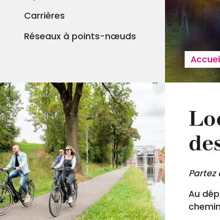
Carrières
Réseaux à points-nœuds
Fil
Accuei
Loc
des
Partez 
Au dépa
chemins