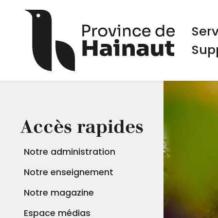
Aller au contenu principal
Panneau de gestion des cookies
Navi
Ser
Sup
Accès rapides
Notre administration
Notre enseignement
Notre magazine
Espace médias