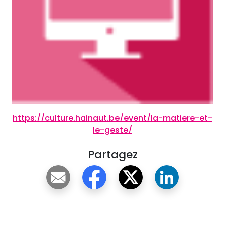
https://culture.hainaut.be/event/la-matiere-et-
le-geste/
Partagez