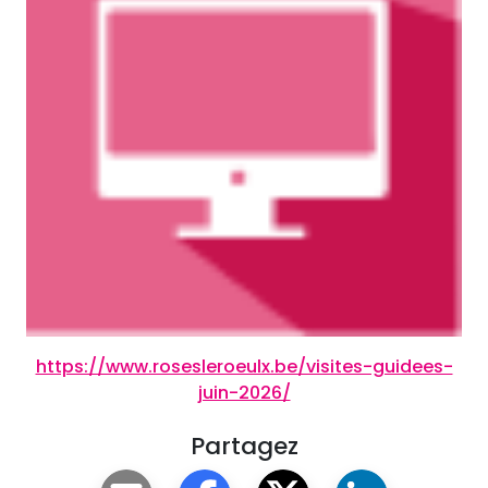
https://www.rosesleroeulx.be/visites-guidees-
juin-2026/
Partagez