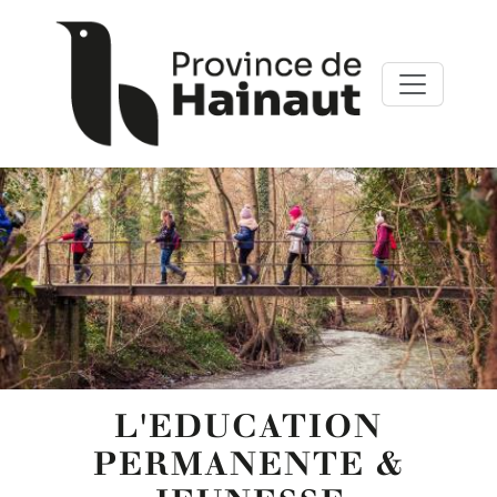
Aller au contenu principal
Panneau de gestion des cookies
L'EDUCATION
PERMANENTE &